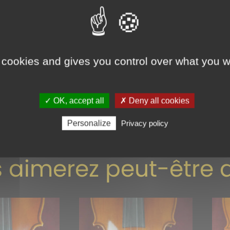
on
ription
 cookies and gives you control over what you w
38 cm de longueur de caisse,d’étude chinois Stentor modè
✓ OK, accept all
✗ Deny all cookies
isponible à l’atelier de Chatel Guyon à 10 km de Clermont
Personalize
Privacy policy
 aimerez peut-être 