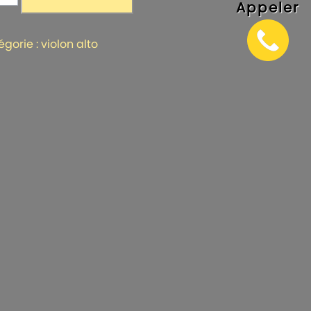
Appeler
on
égorie :
violon alto