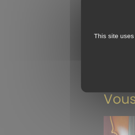
Descripti
Desc
This site uses
Violon alto 
Violon alto d
Vous