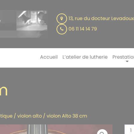
13, rue du docteur Levadou
06 11 14 14 79
Accueil
L’atelier de lutherie
Prestatio
cm
tique
/
violon alto
/ violon Alto 38 cm
qua