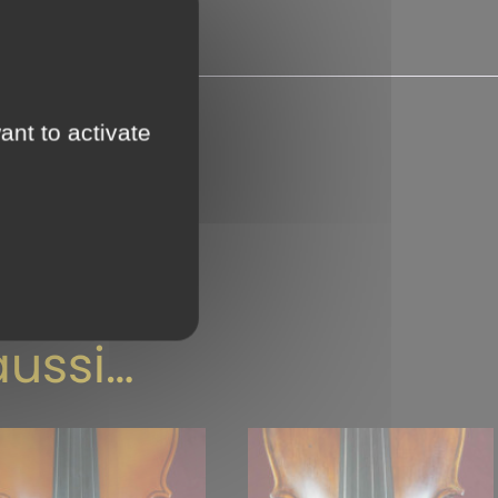
ant to activate
le conservatoire.
 Ferrand.
aussi…