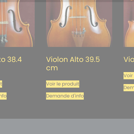
to 38.4
Violon Alto 39.5
Vi
cm
Voir
t
Voir le produit
Dem
nfo
Demande d'info