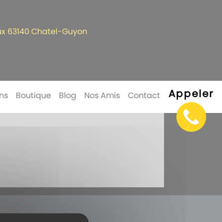
oux 63140 Chatel-Guyon
Appeler
ns
Boutique
Blog
Nos Amis
Contact