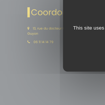
Coordonnées
This site uses
13, rue du docteur Levadoux 63140 Chatel-
Guyon
06 11 14 14 79