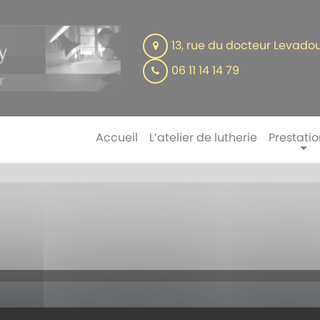
13, rue du docteur Levad
06 11 14 14 79
Accueil
L’atelier de lutherie
Prestatio