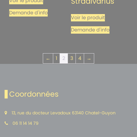
Stradivarius
Voir le produit
Demande d'info
Voir le produit
Demande d'info
←
1
2
3
4
→
Coordonnées
13, rue du docteur Levadoux 63140 Chatel-Guyon
06 11 14 14 79