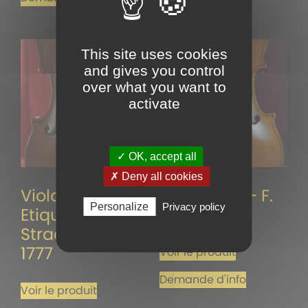
This site uses cookies
and gives you control
over what you want to
activate
✓ OK, accept all
✗ Deny all cookies
Violon 4/4 –
Violon 4/4 – F.
Personalize
Privacy policy
Etiquette
Breton
Stradivarius
1777
Voir le produit
Demande d'info
Voir le produit