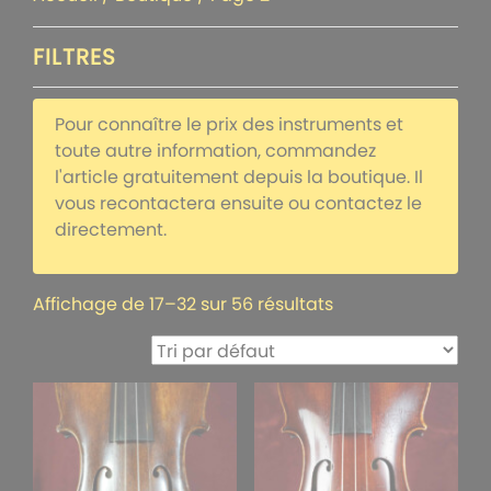
FILTRES
Pour connaître le prix des instruments et
toute autre information, commandez
l'article gratuitement depuis la boutique. Il
vous recontactera ensuite ou contactez le
directement.
Affichage de 17–32 sur 56 résultats