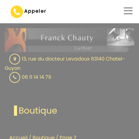
Appeler
13, rue du docteur Levadoux 63140 Chatel-
Guyon
06 11 14 14 79
Boutique
Accueil
/
Boutique
/ Page 2